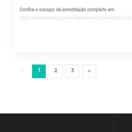
Confira o escopo da acreditação completo em
http://www.inmetro.gov.br/laboratorios/rble/docs/CR
«
1
2
3
»