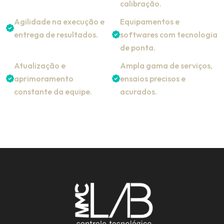
calibração.
Agilidade na execução e
Equipamentos e
entrega de resultados.
softwares com tecnologia
de ponta.
Atualização e
Ampla gama de serviços,
aprimoramento
ensaios precisos e
constante da equipe.
acurados.