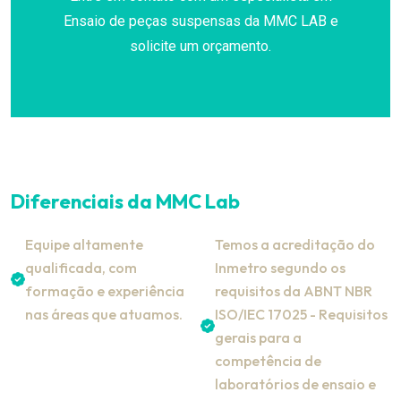
Ensaio de peças suspensas da MMC LAB e
solicite um orçamento.
Diferenciais da MMC Lab
Equipe altamente
Temos a acreditação do
qualificada, com
Inmetro segundo os
formação e experiência
requisitos da ABNT NBR
nas áreas que atuamos.
ISO/IEC 17025 - Requisitos
gerais para a
competência de
laboratórios de ensaio e