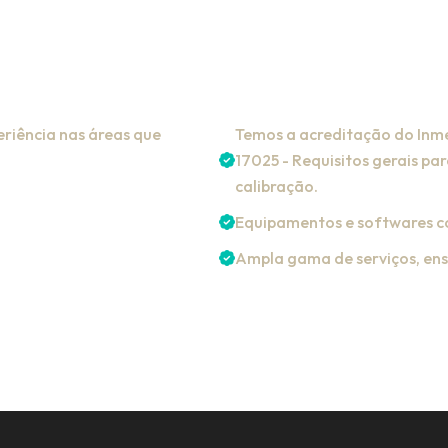
riência nas áreas que
Temos a acreditação do Inme
17025 - Requisitos gerais pa
calibração.
Equipamentos e softwares c
Ampla gama de serviços, ens