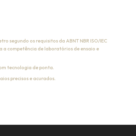
tro segundo os requisitos da ABNT NBR ISO/IEC
ra a competência de laboratórios de ensaio e
om tecnologia de ponta.
aios precisos e acurados.