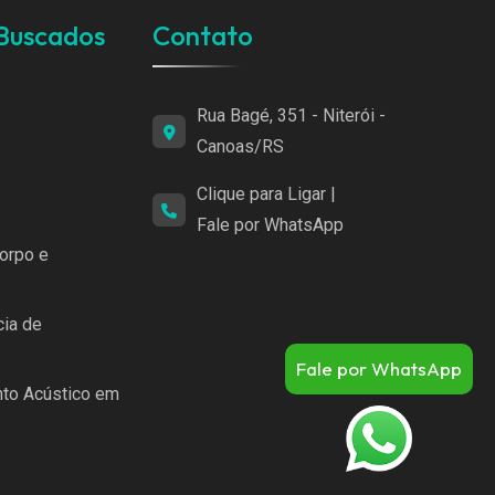
 Buscados
Contato
Rua Bagé, 351 - Niterói -
Canoas/RS
Clique para Ligar
|
Fale por WhatsApp
orpo e
cia de
Fale por WhatsApp
nto Acústico em