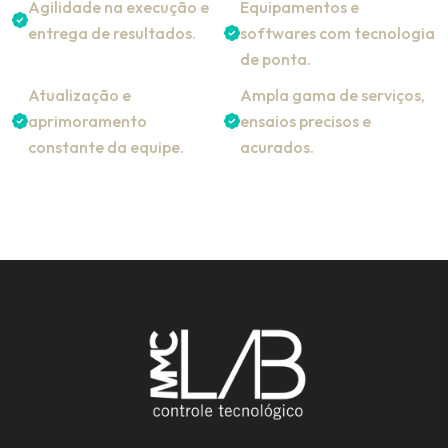
Agilidade na execução e
Equipamentos e
entrega de resultados.
softwares com tecnologia
de ponta.
Atualização e
Ampla gama de serviços,
aprimoramento
ensaios precisos e
constante da equipe.
acurados.